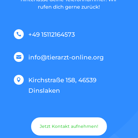
rufen dich gerne zurück!
+49 15112164573

info@tierarzt-online.org

Kirchstraße 158, 46539

Dinslaken
Jetzt Kontakt aufnehmen!