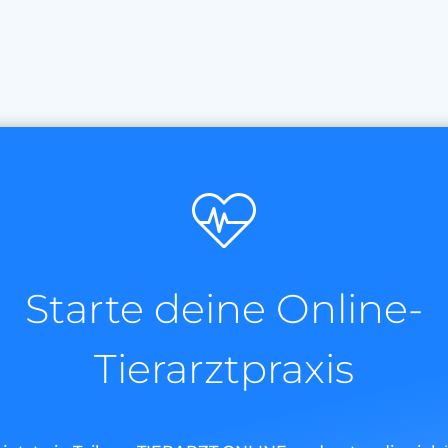
Starte deine Online-
Tierarztpraxis