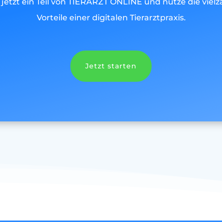
jetzt ein Teil von TIERARZT ONLINE und nutze die vielz
Vorteile einer digitalen Tierarztpraxis.
Jetzt starten